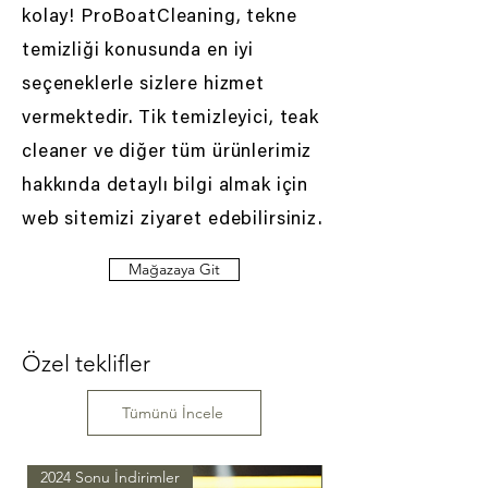
kolay! ProBoatCleaning, tekne
temizliği konusunda en iyi
seçeneklerle sizlere hizmet
vermektedir. Tik temizleyici, teak
cleaner ve diğer tüm ürünlerimiz
hakkında detaylı bilgi almak için
web sitemizi ziyaret edebilirsiniz.
Mağazaya Git
Özel teklifler
Tümünü İncele
2024 Sonu İndirimler
2024 Sonu İndirimler